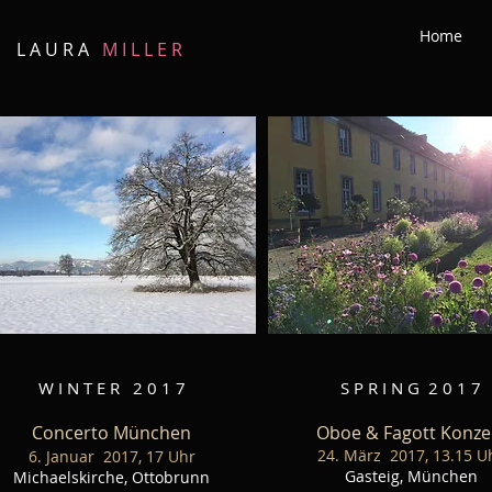
Home
L A U R A
M I L L E R
W I N T E R 2 0 1 7
S P R I N G 2 0 1 7
Concerto München
Oboe & Fagott Konze
24. März 2017, 13.15 U
6. Januar 2017, 17 Uhr
Gasteig, München
Michaelskirche, Ottobrunn